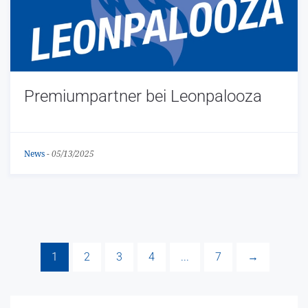
Premiumpartner bei Leonpalooza
News
-
05/13/2025
1
2
3
4
...
7
→