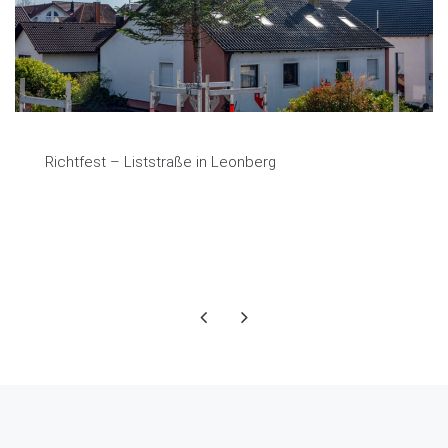
Richtfest – Liststraße in Leonberg
1.04.2026 09:24
1