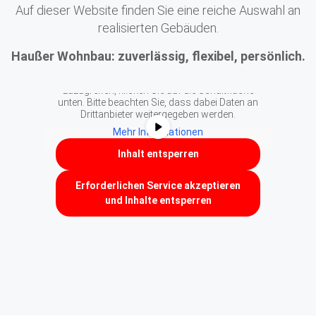
Auf dieser Website finden Sie eine reiche Auswahl an
realisierten Gebäuden.
Haußer Wohnbau: zuverlässig, flexibel, persönlich.
Sie sehen gerade einen Platzhalterinhalt von
YouTube
. Um auf den eigentlichen Inhalt
zuzugreifen, klicken Sie auf die Schaltfläche
unten. Bitte beachten Sie, dass dabei Daten an
Drittanbieter weitergegeben werden.
Mehr Informationen
Inhalt entsperren
Erforderlichen Service akzeptieren
und Inhalte entsperren