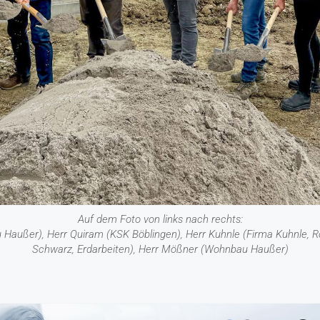
Auf dem Foto von links nach rechts:
u Haußer), Herr Quiram (KSK Böblingen), Herr Kuhnle (Firma Kuhnle, 
Schwarz, Erdarbeiten), Herr Mößner (Wohnbau Haußer)