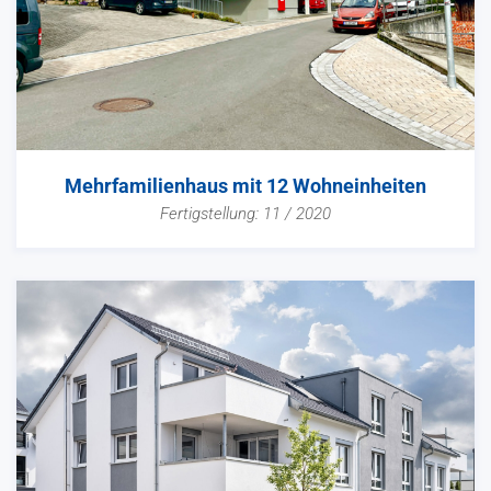
Mehrfamilienhaus mit 12 Wohneinheiten
Fertigstellung: 11 / 2020