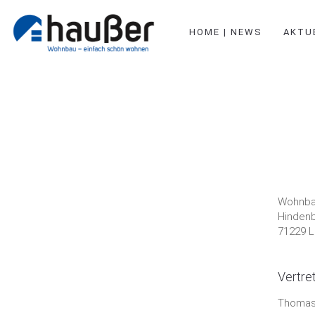
HOME | NEWS
AKTU
Wohnba
Hindenb
71229 
Vertre
Thomas