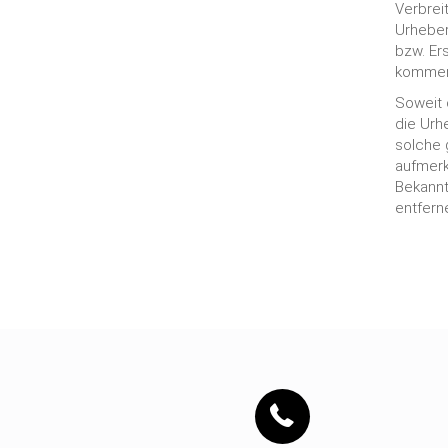
Verbrei
Urheber
bzw. Ers
kommerz
Soweit 
die Urh
solche 
aufmerk
Bekannt
entfern