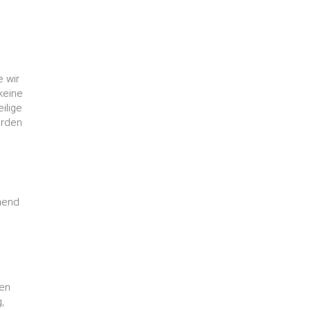
e wir
keine
ilige
urden
e
hend
ten
,