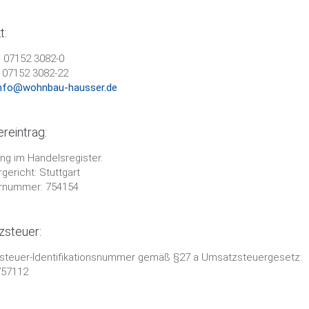
t:
: 07152 3082-0
: 07152 3082-22
nfo@wohnbau-hausser.de
reintrag:
ung im Handelsregister.
gericht: Stuttgart
rnummer: 754154
steuer:
teuer-Identifikationsnummer gemäß §27 a Umsatzsteuergesetz:
757112