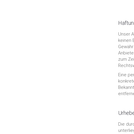
Haftun
Unser A
keinen 
Gewähr ü
Anbiete
zum Zei
Rechtsw
Eine pe
konkret
Bekannt
entfern
Urhebe
Die dur
unterli