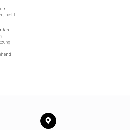
tors
n, nicht
erden
ls
tzung
gehend