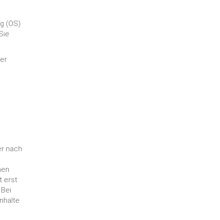
ng (OS)
Sie
ner
er nach
nen
t erst
 Bei
nhalte