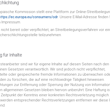
schlichtung
opäische Kommission stellt eine Plattform zur Online-Streitbeilegu
https://ec.europa.eu/consumers/odr
. Unsere E-Mail-Adresse finden 
m Impressum.
 nicht bereit oder verpflichtet, an Streitbeilegungsverfahren vor ei
cherschlichtungsstelle teilzunehmen.
 für Inhalte
nsteanbieter sind wir für eigene Inhalte auf diesen Seiten nach den
inen Gesetzen verantwortlich. Wir sind jedoch nicht verpflichtet,
telte oder gespeicherte fremde Informationen zu überwachen od
en zu forschen, die auf eine rechtswidrige Tätigkeit hinweisen.
chtungen zur Entfernung oder Sperrung der Nutzung von Informatio
n allgemeinen Gesetzen bleiben hiervon unberührt. Eine Haftung is
Zeitpunkt der Kenntnis einer konkreten Rechtsverletzung möglich.
werden entsprechender Rechtsverletzungen entfernen wir diese I
nd.