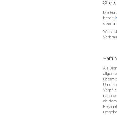
Streit
Die Eur
bereit:
oben i
Wir sind
Verbrau
Haftung
Als Die
allgeme
übermit
Umständ
Verpfli
nach de
ab dem 
Bekannt
umgehe